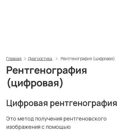
Это метод получения рентгеновского
изображения с помощью
высокочувствительных сенсоров
(детекторов рентгеновского излучения)
и дальнейшего его преобразования
с использованием компьютерных
технологий
Использование цифровой рентгенографии
позволило:
Снизить дозу рентгеновского
облучения при проведении
исследования буквально в десятки
раз, что сделало его гораздо
безопаснее.
Исключить дорогостоящий носитель
информации (серебросодержащую
рентгеновскую пленку)
и фотохимический процесс
ее обработки, что позволяет