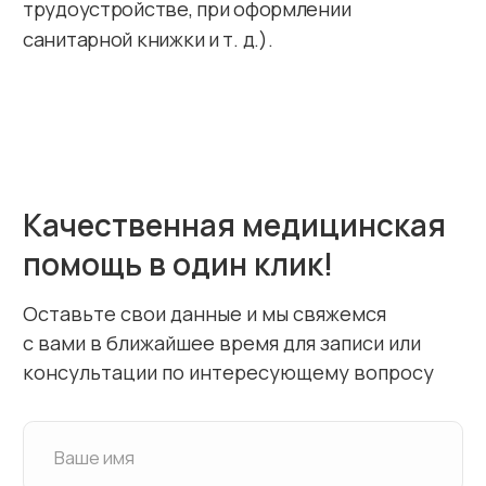
Специалисты
Пациентам
Диагностика
Вакансии
Федеральная служба по надзору в
сфере защиты прав потребителей
Территориальный Фонд ОМС
Территориальное управление Федеральной
службы по надзору в сфере здравоохранения
Министерство здравоохранения Российской Федерации
Федеральный Фонд ОМС
Федеральная служба по надзору в сфере здравоохранения
© Семейная Медицинская Клиника
ООО “Семейная Медицинская Клиника”
ОГРН 1115047010341
Политика в отношении обработки персональных данных
Лицензия № Л041-01162-50/00347703
выдана Департаментом здравоохранения
Московской области 17 марта 2020 года
Поиск по сайту