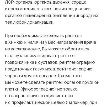
Записаться на прием
+7 (495) 946-70-00
Многопрофильная клиника
г. Химки, ул. Маяковского д. 1
+7 (495) 067-22-20
Стоматологическая клиника
г. Химки, ул. Лавочкина, 22
sos@smklinika.com
Главная
Отзывы
Цены
Контакты
Услуги
О клинике