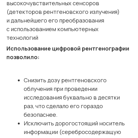
практически сразу врачу-
рентгенологу анализировать
изображение на экране монитора.
Оптимизировать получаемое
цифровое изображение с помощью
специальных программных
технологий, что повышает его
диагностические возможности,
позволяя анализировать мельчайшие
детали изображения, например,
увеличив его в несколько раз.
Хранить цифровые изображения
на компактном цифровом носителе
и практически неограниченное время.
Получать любое количество копий
изображения без повторного
проведения исследования, что было
невозможно раньше при производстве
рентгеновских снимков.
Возможность передачи изображения
без потери его качества: это очень
ценно при проведении консультаций,
а также для отслеживания динамики