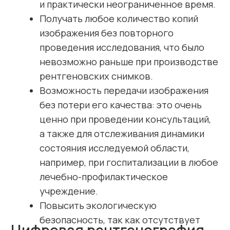
ЛОР-органов, органов дыхания, сердца
и средостения, а также при исследовании
органов пищеварения, выявлении инородных
тел любой локализации.
При необходимости сделать рентген
в Химках и наличии у Вас направления врача
на исследование, Вы можете обратиться
в нашу клинику и сделать рентген
позвоночника и суставов, рентгенографию
придаточных пазух носа, рентгенографию
черепа и других органов. Кроме того,
Вы можете сделать рентген органов грудной
клетки (флюорографию) не только
по направлению специалиста, но
и с профилактической целью (например, при
трудоустройстве, при оформлении
санитарной книжки и т. д.).