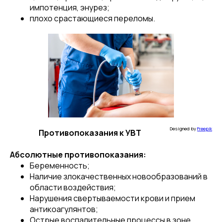
импотенция, энурез;
плохо срастающиеся переломы.
Designed by
Freepik
Противопоказания к УBT
Абсолютные противопоказания:
Беременность;
Наличие злокачественных новообразований в
области воздействия;
Нарушения свертываемости крови и прием
антикоагулянтов;
Острые воспалительные процессы в зоне