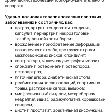
хронических заболеваниях опорно-двигательного
аппарата.
Ударно-волновая терапия показана при таких
заболеваниях и состояниях, как:
артроз, артрит, тендопатия, тендинит,
капсулит, периартрит, некроз головки
тазобедренной кости, бурсит;
врожденные и приобретенные деформации
позвоночного столба, протрузии и грыжи
межпозвонковых дисков, спондилит;
контрактуры, мышечная дистрофия, миозит;
спондилит, остеомиелит, остеопороз,
остеоартроз;
пяточная шпора, диабетическая стопа;
реабилитация после операций, спортивных
травм, растяжений связок, вывихов;
миофасциальный синдром, межреберная
невралгия, ишиас, радикулопатия, корешковый
синдром;
цистит, простатит, эректильная дисфункции,