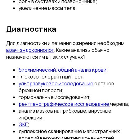
боль в суставах и позвоночнике;
увеличение массы тела.
Диагностика
Для диагностики и лечения ожирения необходим
врач-эндокринолог
. Какие анализы обычно
назначаются им в таких случаях?
биохимический, общий анализ крови;
глюкозотолерантный тест;
ультразвуковое исследование
органов
брюшной полости;
гормональные исследования;
рентгенографическое исследование
черепа;
анализ мазков на грибковые, вирусные
инфекции;
ЭКГ
;
дуплексное сканирование магистральных
артерий верхних и нижних конечностей.