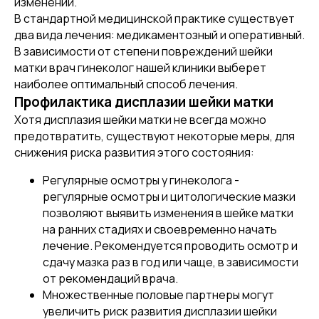
изменений.
В стандартной медицинской практике существует
Качественная медицинская
два вида лечения: медикаментозный и оперативный.
помощь в один клик!
В зависимости от степени повреждений шейки
Оставьте свои данные и мы свяжемся
матки врач гинеколог нашей клиники выберет
с вами в ближайшее время для записи или
наиболее оптимальный способ лечения.
консультации по интересующему вопросу
Профилактика дисплазии шейки матки
Хотя дисплазия шейки матки не всегда можно
предотвратить, существуют некоторые меры, для
снижения риска развития этого состояния:
+7
Регулярные осмотры у гинеколога -
регулярные осмотры и цитологические мазки
Даю согласие на
обработку персональных данных
позволяют выявить изменения в шейке матки
на ранних стадиях и своевременно начать
лечение. Рекомендуется проводить осмотр и
Отправить заявку
сдачу мазка раз в год или чаще, в зависимости
от рекомендаций врача.
Множественные половые партнеры могут
увеличить риск развития дисплазии шейки