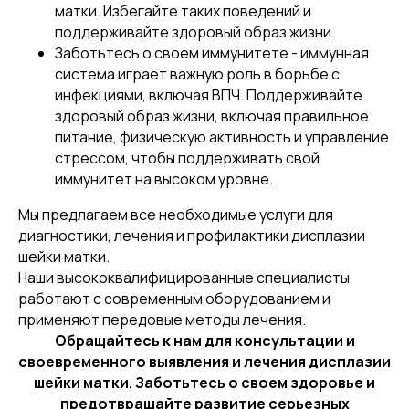
матки. Избегайте таких поведений и
поддерживайте здоровый образ жизни.
Заботьтесь о своем иммунитете - иммунная
система играет важную роль в борьбе с
инфекциями, включая ВПЧ. Поддерживайте
Записаться на прием
здоровый образ жизни, включая правильное
питание, физическую активность и управление
стрессом, чтобы поддерживать свой
+7 (495) 946-70-00
Многопрофильная клиника
иммунитет на высоком уровне.
г. Химки, ул. Маяковского д. 1
Мы предлагаем все необходимые услуги для
+7 (495) 067-22-20
диагностики, лечения и профилактики дисплазии
Стоматологическая клиника
г. Химки, ул. Лавочкина, 22
шейки матки.
Наши высококвалифицированные специалисты
sos@smklinika.com
работают с современным оборудованием и
применяют передовые методы лечения.
Обращайтесь к нам для консультации и
Главная
Отзывы
своевременного выявления и лечения дисплазии
Цены
Контакты
шейки матки. Заботьтесь о своем здоровье и
Услуги
О клинике
предотвращайте развитие серьезных