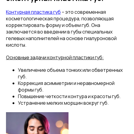
Контурная пластика губ
– это современная
косметологическая процедура, позволяющая
корректировать форму и объем губ. Она
заключается во введении в губы специальных
гелевых наполнителей на основе гиалуроновой
кислоты.
Основные задачи контурной пластики губ:
Увеличение объема тонких или обветренных
губ.
Коррекция асимметрии и неравномерной
формы губ.
Повышение четкости контура и красоты губ.
Устранение мелких морщин вокруг губ.