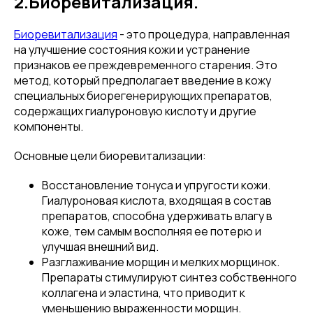
2.Биоревитализация.
Биоревитализация
- это процедура, направленная
на улучшение состояния кожи и устранение
признаков ее преждевременного старения. Это
метод, который предполагает введение в кожу
специальных биорегенерирующих препаратов,
содержащих гиалуроновую кислоту и другие
компоненты.
Основные цели биоревитализации:
Восстановление тонуса и упругости кожи.
Гиалуроновая кислота, входящая в состав
препаратов, способна удерживать влагу в
коже, тем самым восполняя ее потерю и
улучшая внешний вид.
Разглаживание морщин и мелких морщинок.
Препараты стимулируют синтез собственного
коллагена и эластина, что приводит к
уменьшению выраженности морщин.