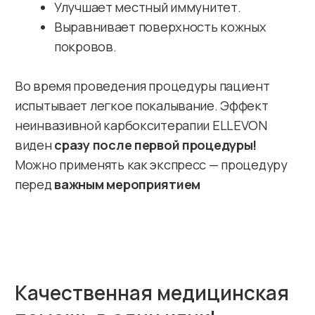
Записаться на прием
+7 (495) 946-70-00
Многопрофильная клиника
г. Химки, ул. Маяковского д. 1
+7 (495) 067-22-20
Стоматологическая клиника
г. Химки, ул. Лавочкина, 22
sos@smklinika.com
Главная
Отзывы
Цены
Контакты
Услуги
О клинике
Специалисты
Пациентам
Диагностика
Вакансии