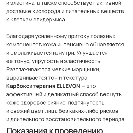
процедуры:
Улучшает качество и текстуру кожи.
Омолаживает, улучшает контур лица.
Лифтинг — эффект.
Улучшает цвет лица.
Улучшает местный иммунитет.
Выравнивает поверхность кожных
покровов.
Во время проведения процедуры пациент
испытывает легкое покалывание. Эффект
неинвазивной карбокситерапии ELLEVON
виден
сразу после первой процедуры!
Можно применять как экспресс — процедуру
перед
важным мероприятием
Качественная медицинская