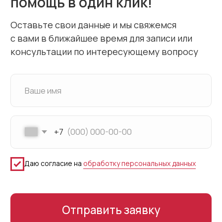
Федеральная служба по надзору в
сфере защиты прав потребителей
Территориальный Фонд ОМС
Территориальное управление Федеральной
службы по надзору в сфере здравоохранения
Министерство здравоохранения Российской Федерации
Федеральный Фонд ОМС
Федеральная служба по надзору в сфере здравоохранения
© Семейная Медицинская Клиника
ООО “Семейная Медицинская Клиника”
ОГРН 1115047010341
Политика в отношении обработки персональных данных
Лицензия № Л041-01162-50/00347703
выдана Департаментом здравоохранения
Московской области 17 марта 2020 года
Поиск по сайту