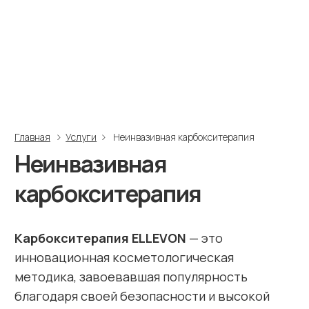
инновационная косметологическая
методика, завоевавшая популярность
благодаря своей безопасности и высокой
эффективности. Ее суть заключается
в бережном введении под кожу диоксида
углерода (СО2) при помощи специального
аппарата. В отличие от инъекционных
процедур,
карбокситерапия
не нарушает
целостность кожного покрова, что
исключает риск повреждений и осложнений.
Углекислый газ безопасно проникает
в глубокие слои дермы, оказывая
многостороннее омолаживающее
воздействие.
Под влиянием СО2 происходит расширение
сосудов, что значительно улучшает
кровоснабжение и обменные процессы
в коже. Это стимулирует синтез коллагена
и эластина, а также способствует активной
доставке кислорода и питательных веществ
к клеткам эпидермиса.