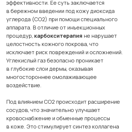
Благодаря усиленному притоку полезных
компонентов кожа интенсивно обновляется
и омолаживается изнутри. Улучшается
ее тонус, упругость и эластичность.
Разглаживаются мелкие морщинки,
выравнивается тон и текстура.
Карбокситерапия ELLEVON
— это
эффективный и деликатный способ вернуть
коже здоровое сияние, подтянутость
и свежий цвет лица без каких-либо рисков
и длительного восстановительного периода.
Показания к проведению
Старение кожи.
Купероз.
Расширенные поры.
Пигментация, не ровный цвет лица.
Акне, постакне.
Фотостарение.
Результат проведения